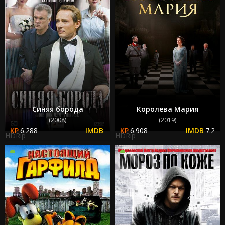
Синяя борода
Королева Мария
(2008)
(2019)
6.288
6.908
7.2
HDRip
HDRip