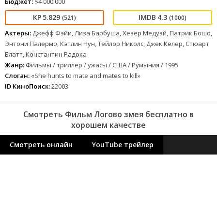
Бюджет:
$4 000 000
5.829
4.3
(521)
(1000)
Актеры:
Джефф Фэйи, Лиза Барбуша, Хезер Медуэй, Патрик Бошо,
Энтони Палермо, Кэтлин Нун, Тейлор Николс, Джек Келер, Стюарт
Блатт, Константин Радока
Жанр:
Фильмы / триллер / ужасы / США / Румыния / 1995
Слоган:
«She hunts to mate and mates to kill»
ID КиноПоиск:
22003
Смотреть Фильм Логово змея бесплатно в
хорошем качестве
Смотреть онлайн
YouTube трейлер