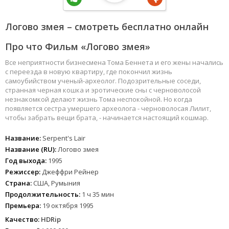
Логово змея – смотреть бесплатно онлайн
Про что Фильм «Логово змея»
Все неприятности бизнесмена Тома Беннета и его жены начались
с переезда в новую квартиру, где покончил жизнь
самоубийством ученый-археолог. Подозрительные соседи,
странная черная кошка и эротические сны с черноволосой
незнакомкой делают жизнь Тома неспокойной. Но когда
появляется сестра умершего археолога - черноволосая Лилит,
чтобы забрать вещи брата, - начинается настоящий кошмар.
Название:
Serpent's Lair
Название (RU):
Логово змея
Год выхода:
1995
Режиссер:
Джеффри Рейнер
Страна:
США, Румыния
Продолжительность:
1 ч 35 мин
Премьера:
19 октября 1995
Качество:
HDRip