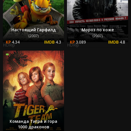
Настоящий Гарфилд
Мороз по коже
(2007)
(2007)
4.34
4.3
3.089
4.8
HDRip
HDRip
Команда Тигра и гора
1000 драконов