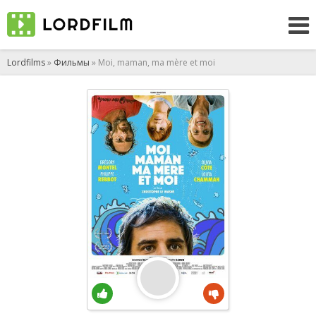
Lordfilms
»
Фильмы
» Moi, maman, ma mère et moi