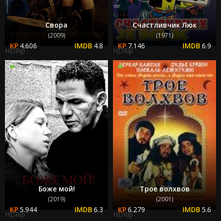
Свора
Счастливчик Люк
(2009)
(1971)
4.606
4.8
7.146
6.9
HDRip
HDRip
Боже мой!
Трое волхвов
(2019)
(2001)
5.944
6.3
6.279
5.6
HDRip
HDRip