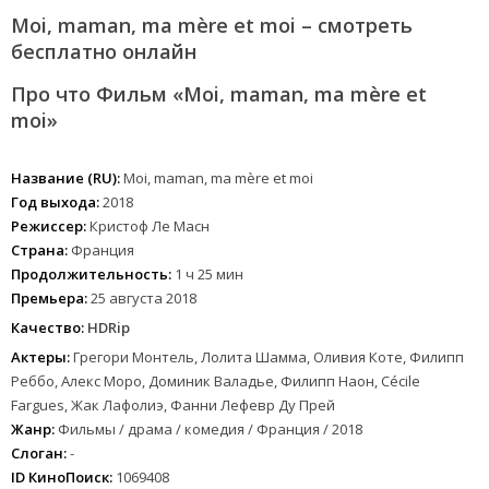
Moi, maman, ma mère et moi – смотреть
бесплатно онлайн
Про что Фильм «Moi, maman, ma mère et
moi»
Название (RU):
Moi, maman, ma mère et moi
Год выхода:
2018
Режиссер:
Кристоф Ле Масн
Страна:
Франция
Продолжительность:
1 ч 25 мин
Премьера:
25 августа 2018
Качество:
HDRip
Актеры:
Грегори Монтель, Лолита Шамма, Оливия Коте, Филипп
Реббо, Алекс Моро, Доминик Валадье, Филипп Наон, Cécile
Fargues, Жак Лафолиэ, Фанни Лефевр Ду Прей
Жанр:
Фильмы / драма / комедия / Франция / 2018
Слоган:
-
ID КиноПоиск:
1069408