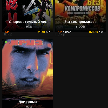
Очаровательный лес
Без компромиссов
(1972)
(1996)
6.6
5.852
5.8
HDRip
HDRip
Дни грома
(1990)