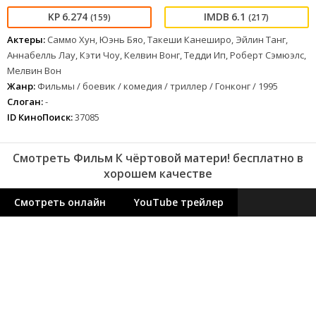
6.274
6.1
(159)
(217)
Актеры:
Саммо Хун, Юэнь Бяо, Такеши Канеширо, Эйлин Танг,
Аннабелль Лау, Кэти Чоу, Келвин Вонг, Тедди Ип, Роберт Сэмюэлс,
Мелвин Вон
Жанр:
Фильмы / боевик / комедия / триллер / Гонконг / 1995
Слоган:
-
ID КиноПоиск:
37085
Смотреть Фильм К чёртовой матери! бесплатно в
хорошем качестве
Смотреть онлайн
YouTube трейлер