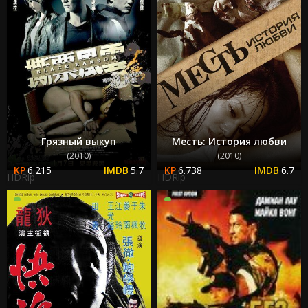
Грязный выкуп
Месть: История любви
(2010)
(2010)
6.215
5.7
6.738
6.7
HDRip
HDRip