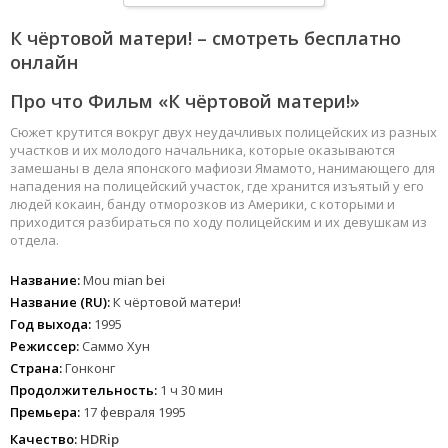
К чёртовой матери! – смотреть бесплатно
онлайн
Про что Фильм «К чёртовой матери!»
Сюжет крутится вокруг двух неудачливых полицейских из разных
участков и их молодого начальника, которые оказываются
замешаны в дела японского мафиози Ямамото, нанимающего для
нападения на полицейский участок, где хранится изъятый у его
людей кокаин, банду отморозков из Америки, с которыми и
приходится разбираться по ходу полицейским и их девушкам из
отдела.
Название:
Mou mian bei
Название (RU):
К чёртовой матери!
Год выхода:
1995
Режиссер:
Саммо Хун
Страна:
Гонконг
Продолжительность:
1 ч 30 мин
Премьера:
17 февраля 1995
Качество:
HDRip