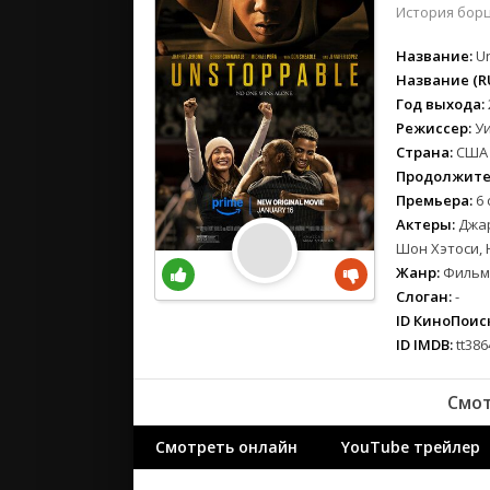
вестерн
История борц
военный
Название:
U
детектив
Название (RU
детский
Год выхода:
для взрос
Режиссер:
У
документ
Страна:
США
история
Продолжите
Премьера:
6 
драма
Актеры:
Джар
комедия
Шон Хэтоси, 
концерт
Жанр:
Фильмы
коротком
Слоган:
-
криминал
ID КиноПоиск
мелодрам
ID IMDB:
tt386
музыка
Смот
мюзикл
новости
Смотреть онлайн
YouTube трейлер
приключе
семейный