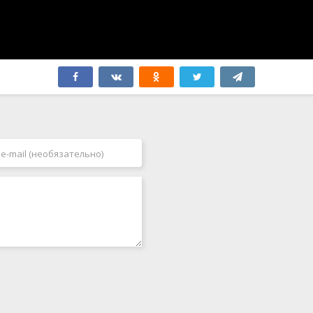
Швеция
2007
Эстония
2008
ЮАР
2009
Югославия
2010
Югославия (ФР)
2011
Япония
2012
2013
2014
2015
2016
2017
2018
2019
2020
2021
2022
2023