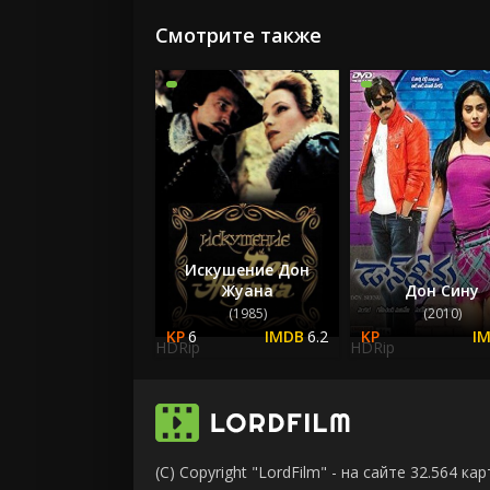
Смотрите также
Искушение Дон
Жуана
Дон Сину
(1985)
(2010)
6
6.2
HDRip
HDRip
(C) Copyright "LordFilm" - на сайте 32.564 