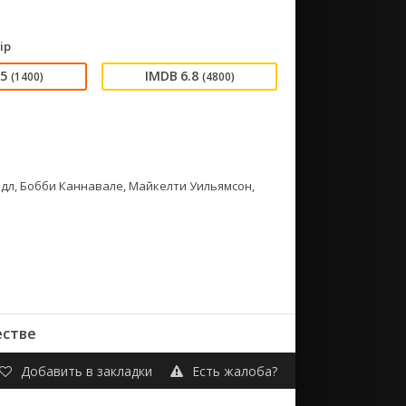
ip
45
6.8
(1400)
(4800)
дл, Бобби Каннавале, Майкелти Уильямсон,
естве
Добавить в закладки
Есть жалоба?