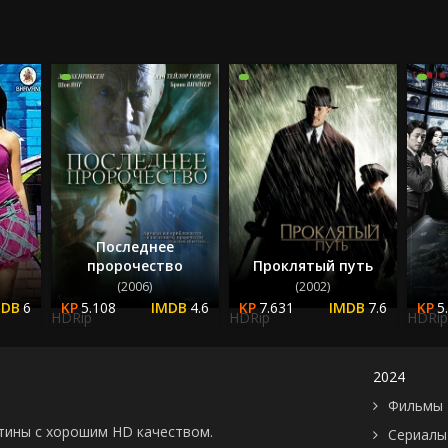
2024
2025
Последнее
пророчество
Проклятый путь
(2006)
(2002)
6
5.108
4.6
7.631
7.6
5
HDRip
HDRip
HDRip
2024
Фильмы 
картины с хорошим HD качеством.
Сериалы