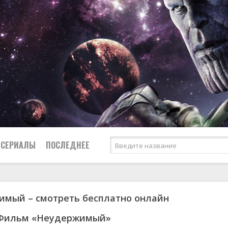
СЕРИАЛЫ
ПОСЛЕДНЕЕ
мый – смотреть бесплатно онлайн
я
биография
Россия
Австралия
1950
1965
боевик
США
Аргентина
1951
1968
 Фильм «Неудержимый»